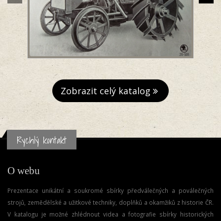
Zobrazit celý katalog
Rychlý kontakt
O webu
Prezentace unikátní a soukromé sbírky předválečných a poválečných
strojů, zemědělské a užitkové techniky, doplňků a okamžiků z historie ČR.
V katalogu je možné zhlédnout videa a fotografie sbírky historických