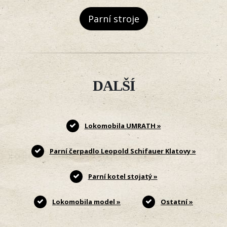
Parní stroje
DALŠÍ
Lokomobila UMRATH »
Parní čerpadlo Leopold Schifauer Klatovy »
Parní kotel stojatý »
Lokomobila model »
Ostatní »