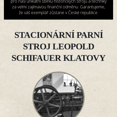
pro naši unikátní sbírku historických strojů a techniky
za velmi zajímavou finanční odměnu. Garantujeme,
že váš exemplář zůstane v České republice.
STACIONÁRNÍ PARNÍ
STROJ LEOPOLD
SCHIFAUER KLATOVY