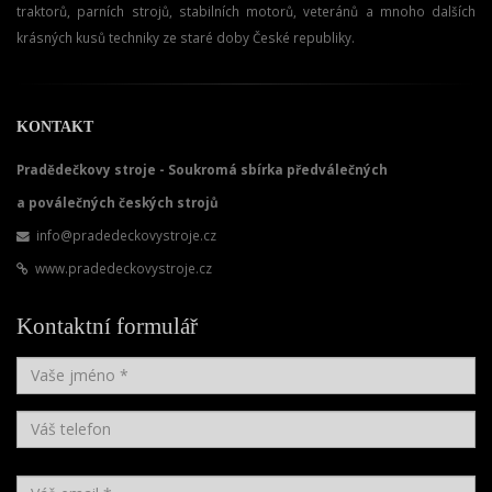
traktorů, parních strojů, stabilních motorů, veteránů a mnoho dalších
krásných kusů techniky ze staré doby České republiky.
KONTAKT
Pradědečkovy stroje - Soukromá sbírka předválečných
a poválečných českých strojů
info@pradedeckovystroje.cz
www.pradedeckovystroje.cz
Kontaktní formulář