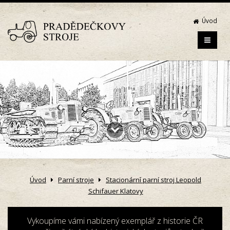
Úvod
Úvod
Parní stroje
Stacionární parní stroj Leopold
Schifauer Klatovy
Vykoupíme vámi nabízený exemplář z historie ČR