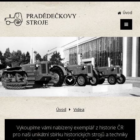
Úvod
Úvod
Videa
Vykoupíme vámi nabízený exemplář z historie ČR
pro naši unikátní sbírku historických strojů a techniky