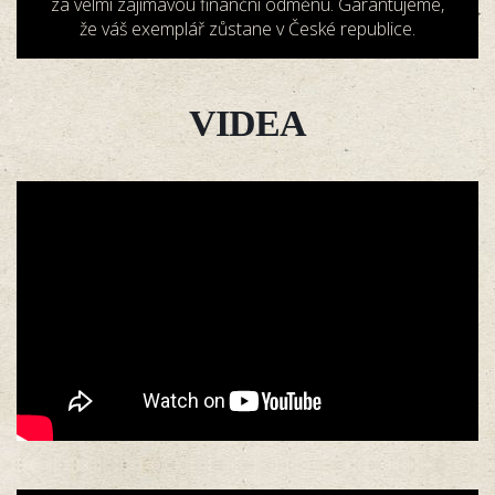
za velmi zajímavou finanční odměnu. Garantujeme,
že váš exemplář zůstane v České republice.
VIDEA