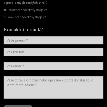
a poválečných českých strojů
info@pradedeckovystroje.cz
www.pradedeckovystroje.cz
Kontaktní formulář