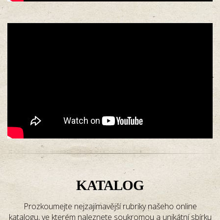
KATALOG
Prozkoumejte nejzajímavější rubriky našeho online
katalogu, ve kterém naleznete soukromou a unikátní sbírku