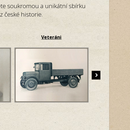
ete soukromou a unikátní sbírku
 české historie.
Veteráni
Ele