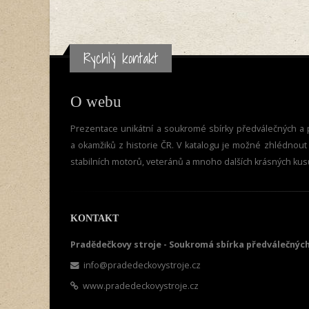
Rychlý kontakt
O webu
Prezentace unikátní a soukromé sbírky předválečných a p
a okamžiků z historie ČR. V katalogu je možné zhlédnout vi
stabilních motorů, veteránů a mnoho dalších krásných kus
KONTAKT
Pradědečkovy stroje - Soukromá sbírka předválečných
info@pradedeckovystroje.cz
www.pradedeckovystroje.cz