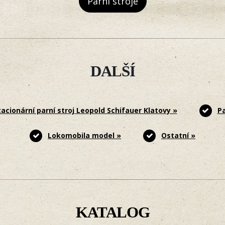
Parní stroje
DALŠÍ
tacionární parní stroj Leopold Schifauer Klatovy »
Pa
Lokomobila model »
Ostatní »
KATALOG