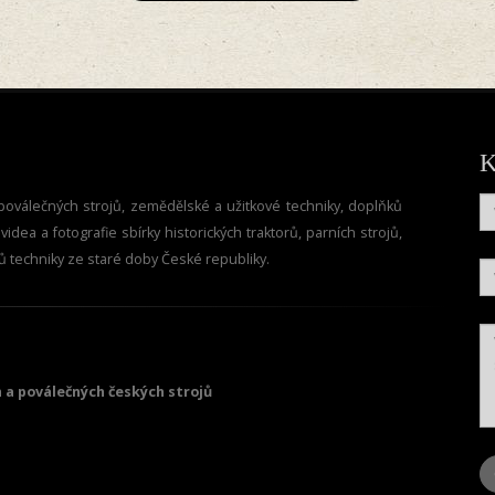
K
oválečných strojů, zemědělské a užitkové techniky, doplňků
dea a fotografie sbírky historických traktorů, parních strojů,
ů techniky ze staré doby České republiky.
 a poválečných českých strojů