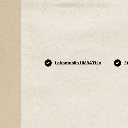
Lokomobila UMRATH »
S