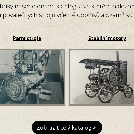
briky našeho online katalogu, ve kterém nalezn
 poválečných strojů včetně doplňků a okamžiků z
Parní stroje
Stabilní motory
Zobrazit celý katalog