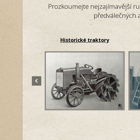
Prozkoumejte nejzajímavější ru
předválečných a
Historické traktory