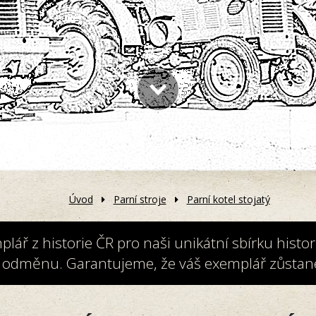
Úvod
Parní stroje
Parní kotel stojatý
ř z historie ČR pro naši unikátní sbírku histori
 odměnu. Garantujeme, že váš exemplář zůstane