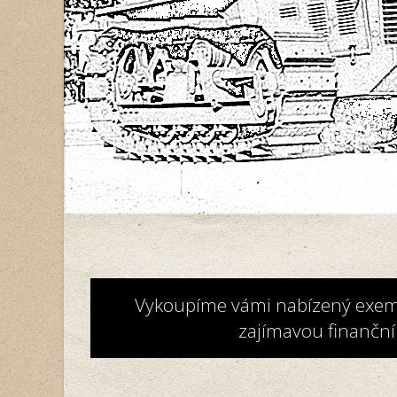
Vykoupíme vámi nabízený exemplá
zajímavou finanční