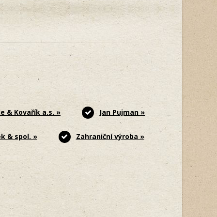
e & Kovařík a.s. »
Jan Pujman »
k & spol. »
Zahraniční výroba »