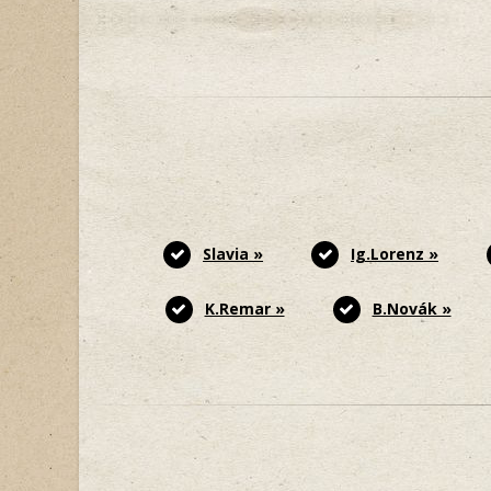
Slavia »
Ig.Lorenz »
K.Remar »
B.Novák »