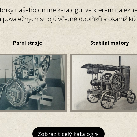
briky našeho online katalogu, ve kterém nalezn
 poválečných strojů včetně doplňků a okamžiků z
Parní stroje
Stabilní motory
Zobrazit celý katalog