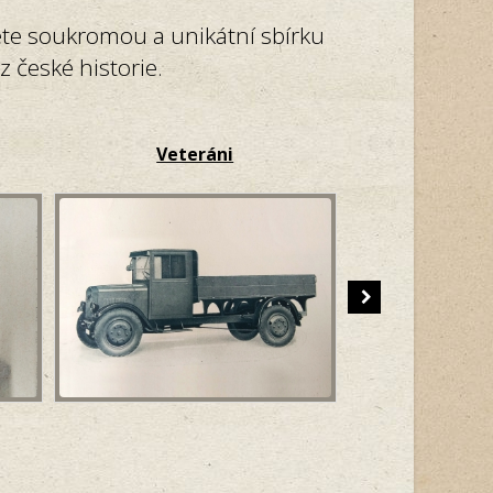
ete soukromou a unikátní sbírku
 české historie.
Veteráni
Ele