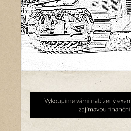
Vykoupíme vámi nabízený exemplá
zajímavou finanční