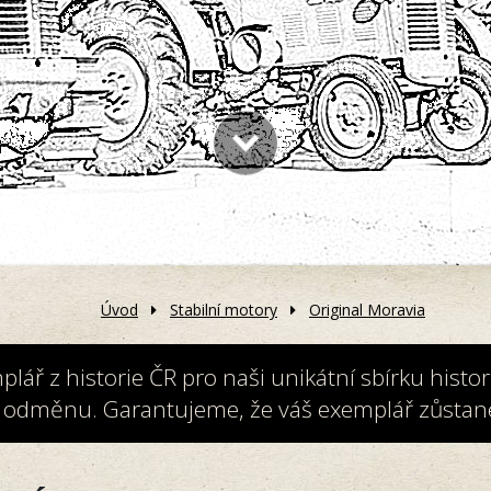
Úvod
Stabilní motory
Original Moravia
ř z historie ČR pro naši unikátní sbírku histori
 odměnu. Garantujeme, že váš exemplář zůstane