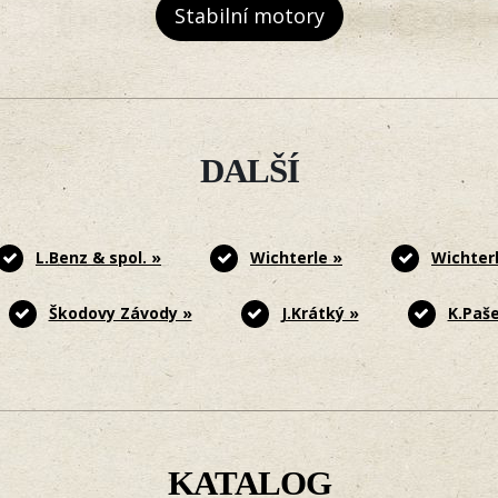
Stabilní motory
DALŠÍ
L.Benz & spol. »
Wichterle »
Wichterl
Škodovy Závody »
J.Krátký »
K.Paše
KATALOG