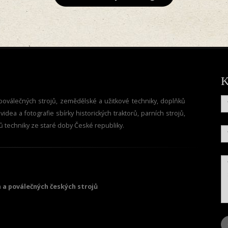
K
oválečných strojů, zemědělské a užitkové techniky, doplňků
dea a fotografie sbírky historických traktorů, parních strojů,
ů techniky ze staré doby České republiky.
 a poválečných českých strojů